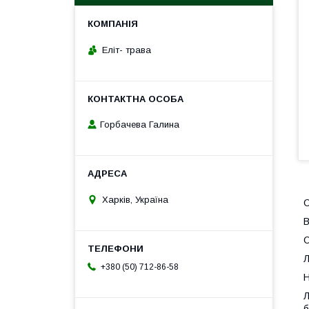
Еліт- трава
Горбачева Галина
Харків, Україна
О
В
О
Л
+380 (50) 712-86-58
Н
Л
б