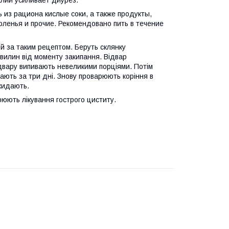
 из рациона кислые соки, а также продукты,
ленья и прочие. Рекомендовано пить в течение
й за таким рецептом. Беруть склянку
хвилин від моменту закипання. Відвар
ідвару випивають невеликими порціями. Потім
ають за три дні. Знову проварюють коріння в
икидають.
юють лікування гострого циститу.