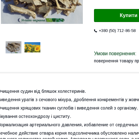
Купити
+380 (50) 712-86-58
повернення товару п
чищення судин від бляшок холестеринів.
иведення уратів з сечового міхура, дроблення конкрементів у жовчн
чищення хрящових тканин суглобів і виведення солей з організму.
ікування остеохондрозу і циститу.
ормализация артериального давления, избавление от сердечных 
ечебное действие отвара корня подсолнечника обусловлено нал
ольшого количества солей калия. Алкалоиды разрушают соли, а к