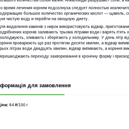
о время лечения корнем подсолнуха следует полностью исключить
одержащие большое количество органических кислот — щавель, со
ня чистую воду и перейти на овощную диету.
ля видалення каменів з нирок використовують відвар, приготовани
одрібнених коренів заливають трьома літрами води і варять п'ять 
холоджують, зливають і зберігають у холодильнику. У день літр в
оріння проварюють ще раз протягом десяти хвилин, а відвар випив
рьох літрах води двадцять хвилин, відвар випивають, а коріння в
ерешкоджають переходу захворювання в хронічну форму і прискор
нформація для замовлення
іна:
84 ₴/100 г