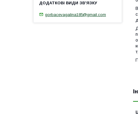
В
с
gorbacevagalina185@gmail.com
д
Д
п
о
к
т
П
І
Ц