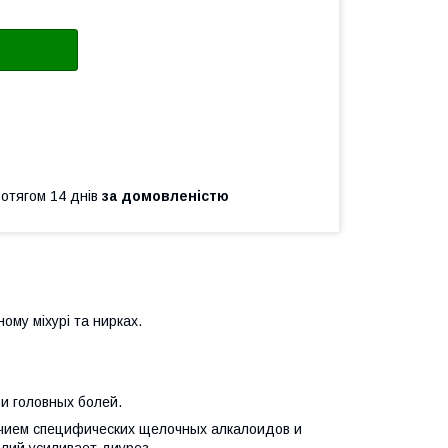
ротягом 14 днів
за домовленістю
ому міхурі та нирках.
и головных болей.
ичием специфических щелочных алкалоидов и
алий усиливает диурез.