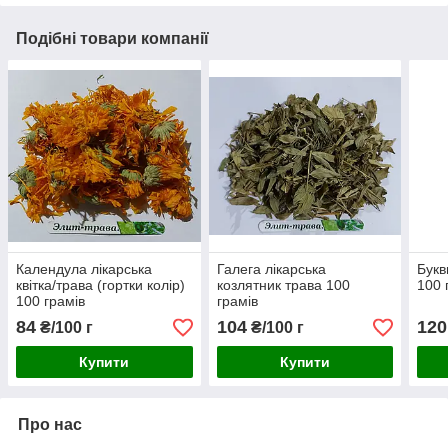
Подібні товари компанії
Календула лікарська
Галега лікарська
Букв
квітка/трава (гортки колір)
козлятник трава 100
100 
100 грамів
грамів
84
104
120
₴/100 г
₴/100 г
Купити
Купити
Про нас