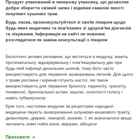
Продукт упакований в паперову упаковку, що дозволяє
добре зберегти свіжий запах і відмінні смакові якості
покупних сушених трав.
Будь ласка, проконсультуйтеся зі своїм лікарем щодо
будь-яких медичних та пов'язаних зі здоров'ям діагнозів
та лікування. Інформація на сайті не повинна
розглядатися як заміна консультації з лікарем
,
Біологічно активні речовини, що містяться в медунці, мають
протизапальну, відхаркувальну і пом'якшувальну дію при
будь-якій інфекції дихальних шляхів, тому його часто
використовують для лікування захворювань легенів. Для цього
з трави рослини і коренів готують настої, які також
використовують для лікування бронхіту, ларингіту, трахеїту,
пневмонії, бронхіальної астми, кашлю, осиплості голосу і
навіть туберкульозу
Крім того, настоями медунки за рецептами народної
медицини лікують захворювання шлунково-кишкового тракту,
дизентерію, діарею, геморой, анемію. І, як зазначалося вище,
загоюють зовні гнійні рани, виразки, абсцеси.
Приховати