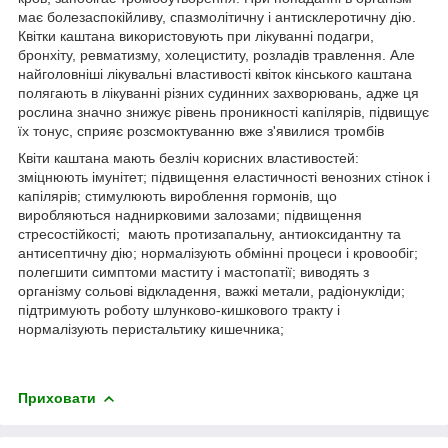
має болезаспокійливу, спазмолітичну і антисклеротичну дію.
Квітки каштана використовують при лікуванні подагри,
бронхіту, ревматизму, холециститу, розладів травлення. Але
найголовніші лікувальні властивості квіток кінського каштана
полягають в лікуванні різних судинних захворювань, адже ця
рослина значно знижує рівень проникності капілярів, підвищує
їх тонус, сприяє розсмоктуванню вже з'явилися тромбів
Квіти каштана мають безліч корисних властивостей:
зміцнюють імунітет; підвищення еластичності венозних стінок і
капілярів; стимулюють вироблення гормонів, що
виробляються наднирковими залозами; підвищення
стресостійкості; мають протизапальну, антиоксидантну та
антисептичну дію; нормалізують обмінні процеси і кровообіг;
полегшити симптоми маститу і мастопатії; виводять з
організму сольові відкладення, важкі метали, радіонукліди;
підтримують роботу шлунково-кишкового тракту і
нормалізують перистальтику кишечника;
Приховати