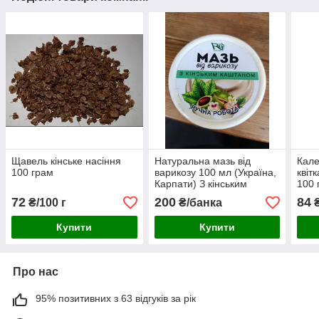
Щавель кінське насіння
Натуральна мазь від
Кале
100 грам
варикозу 100 мл (Україна,
квіт
Карпати) З кінським
100 
каштаном, ручна робота.
72
200
84
₴/100 г
₴/банка
₴
Купити
Купити
Про нас
95% позитивних з 63 відгуків за рік