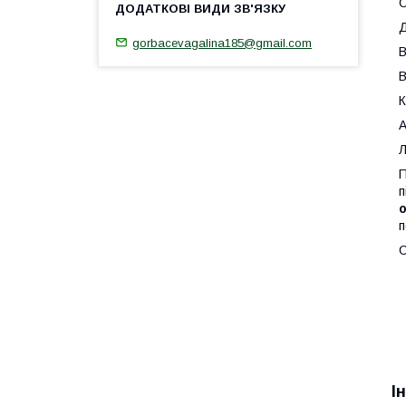
О
Д
gorbacevagalina185@gmail.com
В
В
К
А
Л
П
п
п
С
І