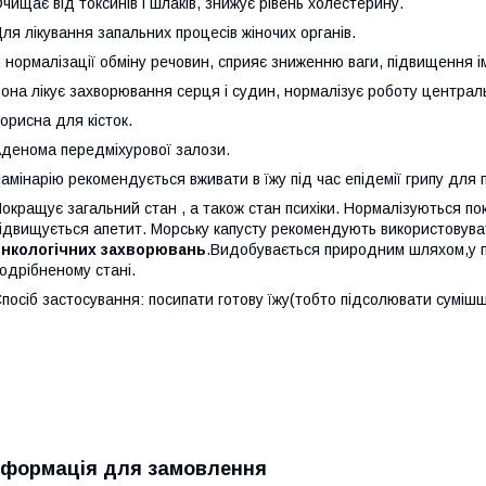
чищає від токсинів і шлаків, знижує рівень холестерину.
ля лікування запальних процесів жіночих органів.
 нормалізації обміну речовин, сприяє зниженню ваги, підвищення ім
она лікує захворювання серця і судин, нормалізує роботу централ
орисна для кісток.
денома передміхурової залози.
амінарію рекомендується вживати в їжу під час епідемії грипу для
окращує загальний стан , а також стан психіки. Нормалізуються по
ідвищується апетит. Морську капусту рекомендують використовува
онкологічних захворювань
.Видобувається природним шляхом,у 
одрібненому стані.
посіб застосування: посипати готову їжу(тобто підсолювати суміш
нформація для замовлення