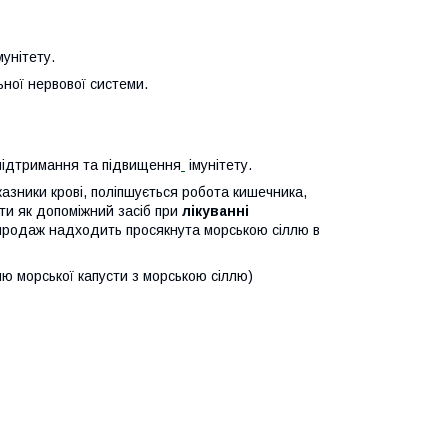
унітету.
ьної нервової системи.
 підтримання та підвищення
імунітету.
казники крові, поліпшується робота кишечника,
ти як допоміжний засіб при
лікуванні
продаж надходить просякнута морською сіллю в
шю морської капусти з морською сіллю)