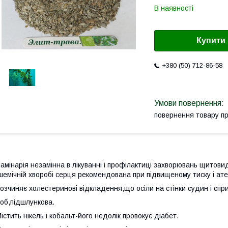
В наявності
Купити
+380 (50) 712-86-58
повернення товару п
амінарія незамінна в лікуванні і профілактиці захворювань щитовид
шемічній хворобі серця рекомендована при підвищеному тиску і ате
озчиняє холестеринові відкладення,що осіли на стінки судин і спр
об,підшлункова.
істить нікель і кобальт-його недолік провокує діабет.