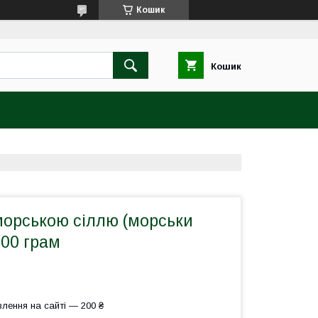
Кошик
Кошик
морською сіллю (морськи
100 грам
лення на сайті — 200 ₴