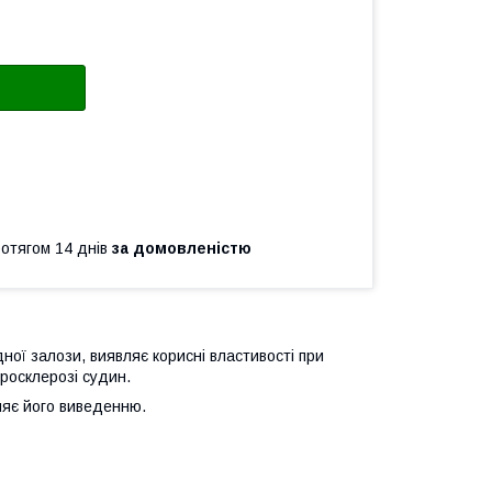
ротягом 14 днів
за домовленістю
ної залози, виявляє корисні властивості при
росклерозі судин.
ияє його виведенню.