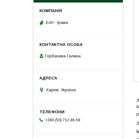
Еліт- трава
Горбачева Галина
Харків, Україна
Л
і
Р
+380 (50) 712-86-58
З
М