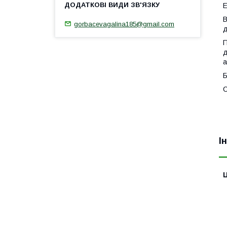
Е
В
gorbacevagalina185@gmail.com
д
П
д
а
Б
С
І
Ц