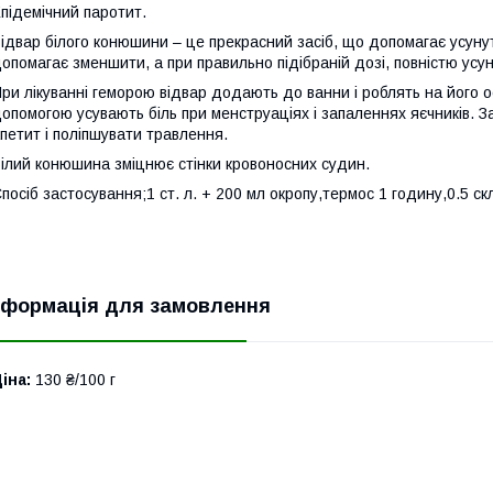
підемічний паротит.
ідвар білого конюшини – це прекрасний засіб, що допомагає усунут
опомагає зменшити, а при правильно підібраній дозі, повністю усу
ри лікуванні геморою відвар додають до ванни і роблять на його осн
опомогою усувають біль при менструаціях і запаленнях яєчників. 
петит і поліпшувати травлення.
ілий конюшина зміцнює стінки кровоносних судин.
посіб застосування;1 ст. л. + 200 мл окропу,термос 1 годину,0.5 ск
нформація для замовлення
іна:
130 ₴/100 г