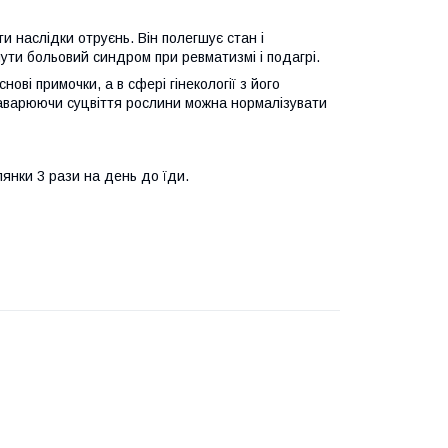
и наслідки отруєнь. Він полегшує стан і
нути больовий синдром при ревматизмі і подагрі.
ові примочки, а в сфері гінекології з його
Заварюючи суцвіття рослини можна нормалізувати
лянки 3 рази на день до їди.