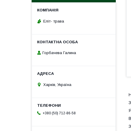
Еліт- трава
Горбачева Галина
Харків, Україна
Н
З
Я
+380 (50) 712-86-58
В
З