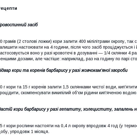
Рецепти
ровоспинний засіб
0 грамів (2 столові ложки) кори залити 400 мілілітрами окропу, так 
алишити настоювати на 4 години, після чого засіб проціджується і 
астосовується воно у разі кровотечі в дозуванні — 1/4 склянки 4 
еншими дозами, але частіше: наприклад, раз на годину по парі ст
ідвар кори та коренів барбарису у разі жовчокам'яної хвороби
0 г кори та 15 г коренів залити 1,5 склянками чистої води, кип'ят
роцідити, скомпенсувати википілий об'єм рідини кип'яченою водою.
астій кори барбарису у разі гепатиту, холециститу, запалень ни
5 г кори рослини настояти на 0,4 л окропу впродовж 4 год (у термос
обу, упродовж 1 місяця.