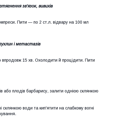
зтягнення зв'язок, вивихів
компреси. Пити — по 2 ст.л. відвару на 100 мл
пухлин і метастазів
кою впродовж 15 хв. Охолодити й процідити. Пити
ів або плодів барбарису, залити однією склянкою
і склянкою води та кип'ятити на слабкому вогні
кування.