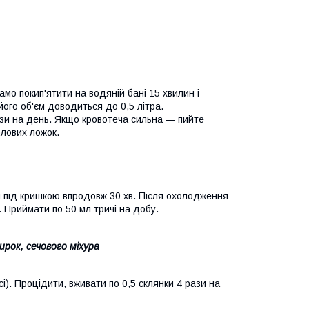
само покип'ятити на водяній бані 15 хвилин і
його об'єм доводиться до 0,5 літра.
рази на день. Якщо кровотеча сильна — пийте
олових ложок.
ити під кришкою впродовж 30 хв. Після охолодження
 Приймати по 50 мл тричі на добу.
рок, сечового міхура
і). Процідити, вживати по 0,5 склянки 4 рази на