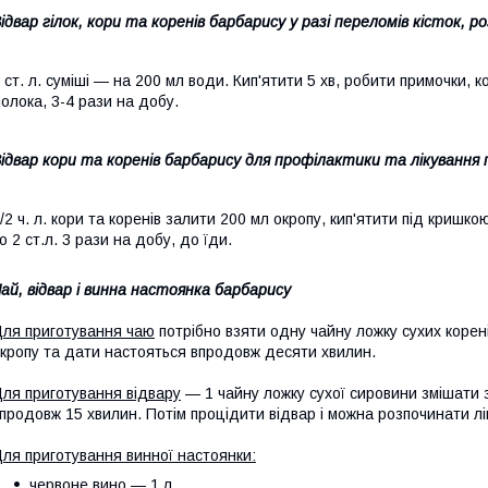
ідвар гілок, кори та коренів барбарису у разі переломів кісток, ро
 ст. л. суміші — на 200 мл води. Кип'ятити 5 хв, робити примочки, 
олока, 3-4 рази на добу.
ідвар кори та коренів барбарису для профілактики та лікування 
/2 ч. л. кори та коренів залити 200 мл окропу, кип'ятити під криш
о 2 ст.л. 3 рази на добу, до їди.
ай, відвар і винна настоянка барбарису
ля приготування чаю
потрібно взяти одну чайну ложку сухих корен
кропу та дати настояться впродовж десяти хвилин.
ля приготування відвару
— 1 чайну ложку сухої сировини змішати з
продовж 15 хвилин. Потім процідити відвар і можна розпочинати лі
ля приготування винної настоянки:
червоне вино — 1 л