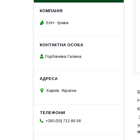
Еліт- трава
Горбачева Галина
Харків, Україна
Б
Н
К
З
+380 (50) 712-86-58
У
м