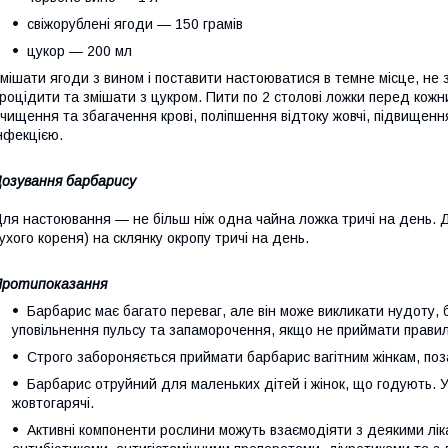
свіжорублені ягоди — 150 грамів
цукор — 200 мл
мішати ягоди з вином і поставити настоюватися в темне місце, не
роцідити та змішати з цукром. Пити по 2 столові ложки перед кож
чищення та збагачення крові, поліпшення відтоку жовчі, підвищенн
нфекцією.
озування барбарису
ля настоювання — не більш ніж одна чайна ложка тричі на день. Д
ухого кореня) на склянку окропу тричі на день.
Протипоказання
Барбарис має багато переваг, але він може викликати нудоту, 
уповільнення пульсу та запаморочення, якщо не приймати прави
Строго забороняється приймати барбарис вагітним жінкам, по
Барбарис отруйний для маленьких дітей і жінок, що годують. 
жовтогарячі.
Активні компоненти рослини можуть взаємодіяти з деякими лік