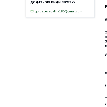
gorbacevagalina185@gmail.com
К
2
з
З
м
В
1
п
Н
2
д