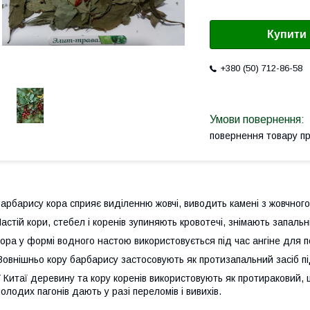
Купити
+380 (50) 712-86-58
повернення товару п
арбарису кора сприяє виділенню жовчі, виводить камені з жовчного
астій кори, стебел і коренів зупиняють кровотечі, знімають запаль
ора у формі водного настою використовується під час ангіне для п
овнішньо кору барбарису застосовують як протизапальний засіб пі
 Китаї деревину та кору коренів використовують як протираковий, 
олодих пагонів дають у разі переломів і вивихів.