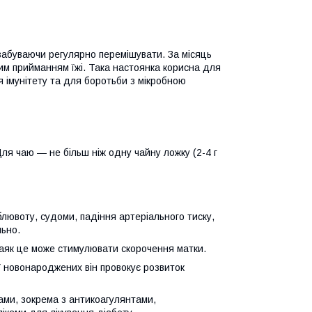
 забуваючи регулярно перемішувати. За місяць
ним прийманням їжі. Така настоянка корисна для
я імунітету та для боротьби з мікробною
ля чаю — не більш ніж одну чайну ложку (2-4 г
блювоту, судоми, падіння артеріального тиску,
льно.
заяк це може стимулювати скорочення матки.
У новонароджених він провокує розвиток
ами, зокрема з антикоагулянтами,