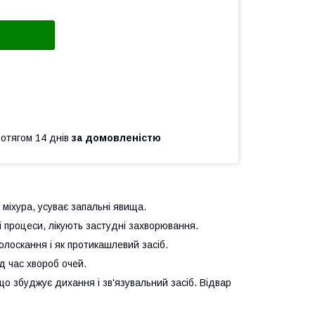
ротягом 14 днів
за домовленістю
 міхура, усуває запальні явища.
ні процеси, лікують застудні захворювання.
олоскання і як протикашлевий засіб.
д час хвороб очей.
що збуджує дихання і зв'язувальний засіб. Відвар