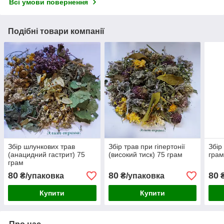
Всі умови повернення
Подібні товари компанії
Збір шлункових трав
Збір трав при гіпертонії
Збір
(анацидний гастрит) 75
(високий тиск) 75 грам
гра
грам
80
80
80
₴/упаковка
₴/упаковка
₴
Купити
Купити