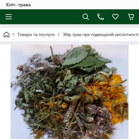
Еліт- трава
Товари та послуги
Збір трав при підвищеній кислотності