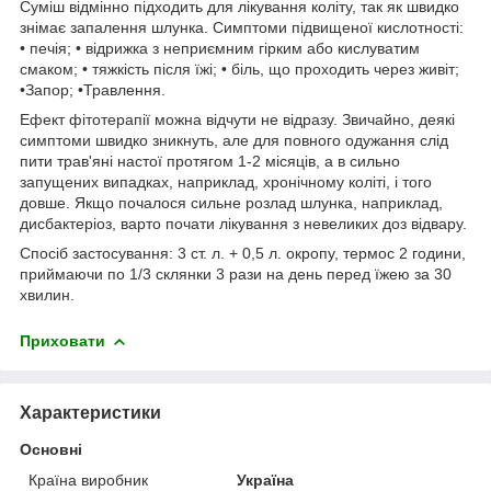
Суміш відмінно підходить для лікування коліту, так як швидко
знімає запалення шлунка. Симптоми підвищеної кислотності:
• печія; • відрижка з неприємним гірким або кислуватим
смаком; • тяжкість після їжі; • біль, що проходить через живіт;
•Запор; •Травлення.
Ефект фітотерапії можна відчути не відразу. Звичайно, деякі
симптоми швидко зникнуть, але для повного одужання слід
пити трав'яні настої протягом 1-2 місяців, а в сильно
запущених випадках, наприклад, хронічному коліті, і того
довше. Якщо почалося сильне розлад шлунка, наприклад,
дисбактеріоз, варто почати лікування з невеликих доз відвару.
Спосіб застосування: 3 ст. л. + 0,5 л. окропу, термос 2 години,
приймаючи по 1/3 склянки 3 рази на день перед їжею за 30
хвилин.
Приховати
Характеристики
Основні
Країна виробник
Україна