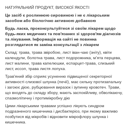
НАТУРАЛЬНИЙ ПРОДУКТ, ВИСОКОЇ ЯКОСТІ
Це засіб є рослинною сировиною і не є лікарським
засобом або біологічно активною добавкою
Будь ласка, проконсультуйтеся зі своїм лікарем щодо
будь-яких медичних та пов'язаних зі здоров'ям діагнозів
та лікування. Інформація на сайті не повинна
розглядатися як заміна консультації з лікарем
Склад: трава, трава звіробою, лист іван-чаю (зніту), квіти
календули, болотна трава, лист подорожника, м'ята перцева,
лист малини, трава капелюшки, еспарцет-трава, слизький
лист, иссоп, трава листя лопуха.
Трав'яний збір сприяє усуненню підвищеної секреторної
активності слизової шлунка (печії), має сильну протизапальну
і загоює дією, рубцювання виразок і зупинку кровотеч. Трави,
що входять до складу збору, мають заспокійливу, обволікаючу,
спазмолітичну і протимікробну дію
Цими лікарськими травами успішно лікують синдром
подразненого кишечника і дисбактеріоз, при якому важливо
позбутися від мікробів і відновити мікрофлору шлунка і
кишечника.