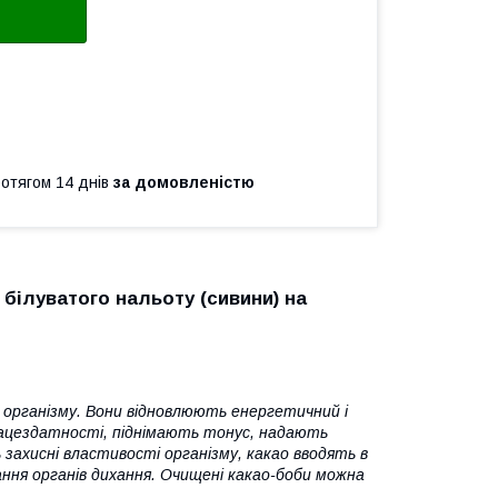
ротягом 14 днів
за домовленістю
 білуватого нальоту (сивини) на
о організму. Вони відновлюють енергетичний і
ацездатності, піднімають тонус, надають
захисні властивості організму, какао вводять в
ання органів дихання. Очищені какао-боби можна