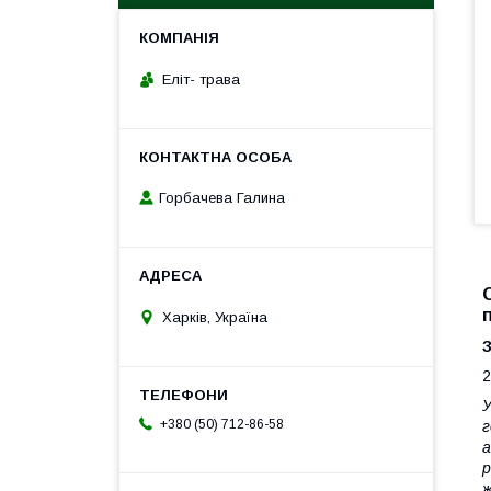
Еліт- трава
Горбачева Галина
Харків, Україна
2
У
+380 (50) 712-86-58
г
а
р
ж