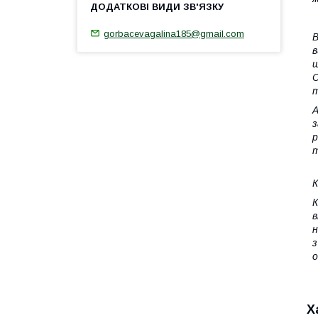
gorbacevagalina185@gmail.com
В
в
ш
С
т
А
з
р
т
К
К
в
н
з
о
Х