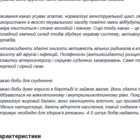
живання какао усуває апатію, нормалізує менструальний цикл, 
икористанні в якості лікувального засобу помітні зміни відбудут
кіра очиститься і стане молодий і ніжною. Сирі плоди какао – це
кладний хімічний склад плодів збуджує нервову систему, активізу
ромбів.
нтиоксиданти здатні знизити активність вільних радикалів в к
ахисту від вірусів і інфекцій. Поліфеноли (антиоксиданти) роз
озвитку атеросклерозу і серцево-судинних захворювань. Саме 
ерпкий і гіркий смак.
акао-боби для схуднення
акао-боби дуже корисні в боротьбі із зайвою вагою. Вони здатні
ідбувається на міжклітинному і внутрішньоклітинному рівні. Пок
ормалізує жировий баланс, вони зменшують апетит, що призводит
'їдених натщесерце, дають відчуття насичення, такий сніданок 
тримує необхідні для здоров'я речовини. 4-5 штук бобів надають
арактеристики