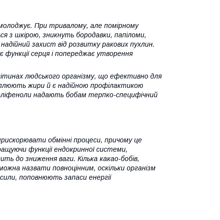
омолоджує. При тривалому, але помірному
ься з шкірою, зникнуть бородавки, папіломи,
 надійний захист від розвитку ракових пухлин.
є функції серця і попереджає утворення
літинах людського організму, що ефективно для
щеплюють жири й є надійною профілактикою
поліфеноли надають бобам терпко-специфічний
 прискорювати обмінні процеси, причому це
ращуючи функції ендокринної системи,
ь до зниження ваги. Кілька какао-бобів,
можна назвати повноцінним, оскільки організм
 сили, поповнюють запаси енергії