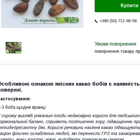
Купити
+380 (50) 712-86-58
повернення товару п
Особливою ознакою якісних какао бобів є наявність
поверхні.
Застосування:
-3 боба щодня вранці
 сирому вигляді унікальні плоди неймовірно корисні для людськог
ормональний баланс, сприяють поліпшенню зору, підвищенню пр
нтидепресантну дію. Корисні речовини насіння какао підвищують 
аціон фізично ослаблених людей, які перенесли ГРЗ та захворюв
увати, вони хрусткі, ніжні, володіють прекрасним смаком.