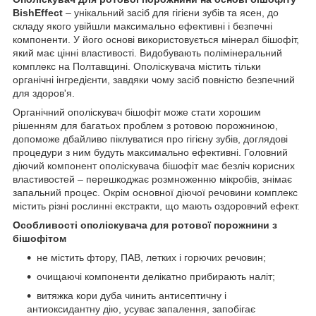
BishEffect
– унікальний засіб для гігієни зубів та ясен, до
складу якого увійшли максимально ефективні і безпечні
компоненти. У його основі використовується мінерал бішофіт,
який має цінні властивості. Видобувають полімінеральний
комплекс на Полтавщині. Ополіскувача містить тільки
органічні інгредієнти, завдяки чому засіб повністю безпечний
для здоров'я.
Органічний ополіскувач бішофіт може стати хорошим
рішенням для багатьох проблем з ротовою порожниною,
допоможе дбайливо піклуватися про гігієну зубів, доглядові
процедури з ним будуть максимально ефективні. Головний
діючий компонент ополіскувача бішофіт має безліч корисних
властивостей – перешкоджає розмноженню мікробів, знімає
запальний процес. Окрім основної діючої речовини комплекс
містить різні рослинні екстракти, що мають оздоровчий ефект.
Особливості ополіскувача для ротової порожнини з
бішофітом
не містить фтору, ПАВ, летких і горючих речовин;
очищаючі компоненти делікатно прибирають наліт;
витяжка кори дуба чинить антисептичну і
антиоксидантну дію, усуває запалення, запобігає