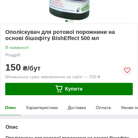
Ополіскувач для ротової порожнини на
основі бішофіту BishEffect 500 мл
В наявності
Роздріб
150
₴/бут
Мінімальна сума замовлення на сайті — 200 ₴
Купити
Опис
Характеристики
Доставка
Оплата
Умови п
Опис
Ополіскувач для ротової порожнини на основі бішофіту