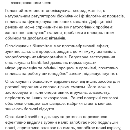
захворюванням ясен.
Головний компонент ополіскувача, хлорид магнію, є
натуральним регулятором біохімічних і фізіологічних процесів,
впливає на функціонування іонних каналів. Дефіцит цієї
речовини може спричинити низку патологічних проблем:
запалення сполучної тканини, проблеми з електролітним
обміном та дисбаланс вітамінів.
Ополіскувач з бішофітом має протинабряковий ефект,
зупиняє запальні процеси, зводить до мінімуму активність
хвороботворних мікроорганізмів. Регулярне застосування
ополіскувача BishEffect дозволяє нормалізувати
мікроциркуляцію та обмінні процеси в організмі, позитивно
впливає на роботу щитоподібної залози, підвищує імунітет.
Ополіскувач з бішофітом відрізняється від інших засобів для
ротової порожнини солоно-гірким смаком. Його можна
застосовувати після оперативних втручань, альвеоліту,
періоститу та інших захворювань. Раневі поверхні слизової
оболонки очищаються швидше, набряки стають менше,
зникають больові відчуття.
Органічний засіб по догляду за ротовою порожниною
ефективно видаляє зубний наліт, запобігає його подальшій
появі, сприятливо впливає на емаль, запобігає появі карієсу,