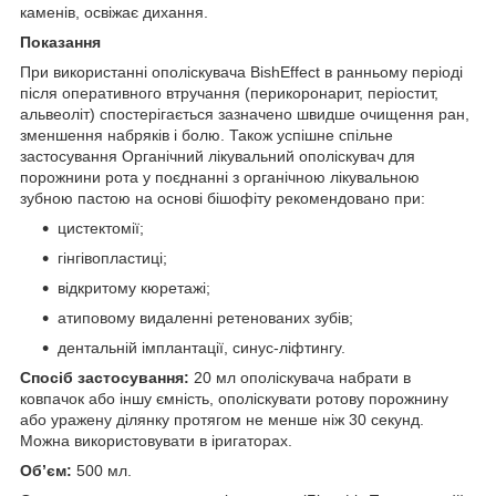
каменів, освіжає дихання.
Показання
При використанні ополіскувача BishEffect в ранньому періоді
після оперативного втручання (перикоронарит, періостит,
альвеоліт) спостерігається зазначено швидше очищення ран,
зменшення набряків і болю. Також успішне спільне
застосування Органічний лікувальний ополіскувач для
порожнини рота у поєднанні з органічною лікувальною
зубною пастою на основі бішофіту рекомендовано при:
цистектомії;
гінгівопластиці;
відкритому кюретажі;
атиповому видаленні ретенованих зубів;
дентальній імплантації, синус-ліфтингу.
Спосіб застосування:
20 мл ополіскувача набрати в
ковпачок або іншу ємність, ополіскувати ротову порожнину
або уражену ділянку протягом не менше ніж 30 секунд.
Можна використовувати в іригаторах.
Об’єм:
500 мл.