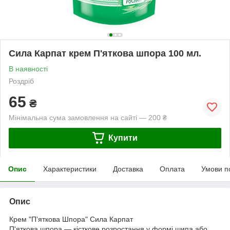
Сила Карпат крем П'яткова шпора 100 мл.
В наявності
Роздріб
65
₴
Мінімальна сума замовлення на сайті — 200 ₴
Купити
Опис
Характеристики
Доставка
Оплата
Умови п
Опис
Крем "П'яткова Шпора" Сила Карпат
П'яткова шпора — кісткове розростання у формі шипа або