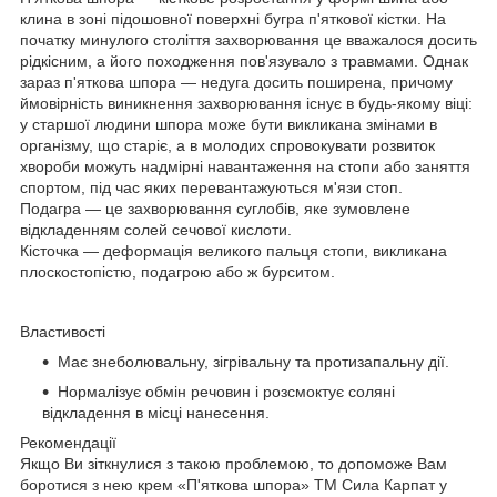
клина в зоні підошовної поверхні бугра п'яткової кістки. На
початку минулого століття захворювання це вважалося досить
рідкісним, а його походження пов'язувало з травмами. Однак
зараз п'яткова шпора — недуга досить поширена, причому
ймовірність виникнення захворювання існує в будь-якому віці:
у старшої людини шпора може бути викликана змінами в
організму, що старіє, а в молодих спровокувати розвиток
хвороби можуть надмірні навантаження на стопи або заняття
спортом, під час яких перевантажуються м'язи стоп.
Подагра — це захворювання суглобів, яке зумовлене
відкладенням солей сечової кислоти.
Кісточка — деформація великого пальця стопи, викликана
плоскостопістю, подагрою або ж бурситом.
Властивості
Має знеболювальну, зігрівальну та протизапальну дії.
Нормалізує обмін речовин і розсмоктує соляні
відкладення в місці нанесення.
Рекомендації
Якщо Ви зіткнулися з такою проблемою, то допоможе Вам
боротися з нею крем «П'яткова шпора» ТМ Сила Карпат у