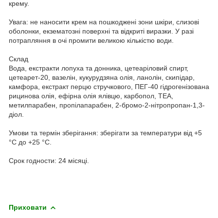
крему.
Увага: не наносити крем на пошкоджені зони шкіри, слизові
оболонки, екзематозні поверхні та відкриті виразки. У разі
потрапляння в очі промити великою кількістю води.
Склад
Вода, екстракти лопуха та донника, цетеаріловий спирт,
цетеарет-20, вазелін, кукурудзяна олія, ланолін, скипідар,
камфора, екстракт перцю стручкового, ПЕГ-40 гідрогенізована
рицинова олія, ефірна олія ялівцю, карбопол, ТЕА,
метилпарабен, пропілапарабен, 2-бромо-2-нітропропан-1,3-
діол.
Умови та термін зберігання: зберігати за температури від +5
°C до +25 °C.
Срок годности: 24 місяці.
Приховати