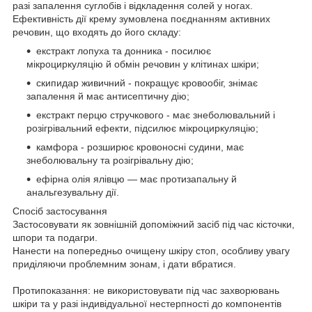
разі запалення суглобів і відкладення солей у ногах.
Ефективність дії крему зумовлена поєднанням активних
речовин, що входять до його складу:
екстракт лопуха та донника - посилює
мікроциркуляцію й обмін речовин у клітинах шкіри;
скипидар живичний - покращує кровообіг, знімає
запалення й має антисептичну дію;
екстракт перцю стручкового - має знеболювальний і
розігрівальний ефекти, підсилює мікроциркуляцію;
камфора - розширює кровоносні судини, має
знеболювальну та розігрівальну дію;
ефірна олія ялівцю — має протизапальну й
анальгезувальну дії.
Спосіб застосування
Застосовувати як зовнішній допоміжний засіб під час кісточки,
шпори та подагри.
Нанести на попередньо очищену шкіру стоп, особливу увагу
приділяючи проблемним зонам, і дати вбратися.
Протипоказання: не використовувати під час захворювань
шкіри та у разі індивідуальної нестерпності до компонентів