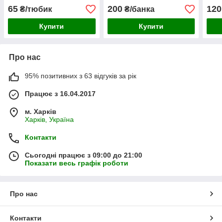
відтоку та
каштаном, ручна робота.
65
200
120
₴/тюбик
₴/банка
мікроциркуляці...
Купити
Купити
Про нас
95% позитивних з 63 відгуків за рік
Працює з 16.04.2017
м. Харків
Харків, Україна
Контакти
Сьогодні працює з 09:00 до 21:00
Показати весь графік роботи
Про нас
Контакти