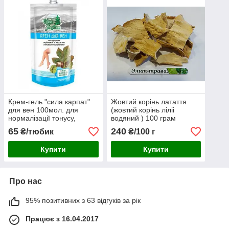
Крем-гель "сила карпат"
Жовтий корінь латаття
для вен 100мол. для
(жовтий корінь ліліі
нормалізації тонусу,
водяний ) 100 грам
відтоку та
65
240
₴/тюбик
₴/100 г
мікроциркуляці...
Купити
Купити
Про нас
95% позитивних з 63 відгуків за рік
Працює з 16.04.2017