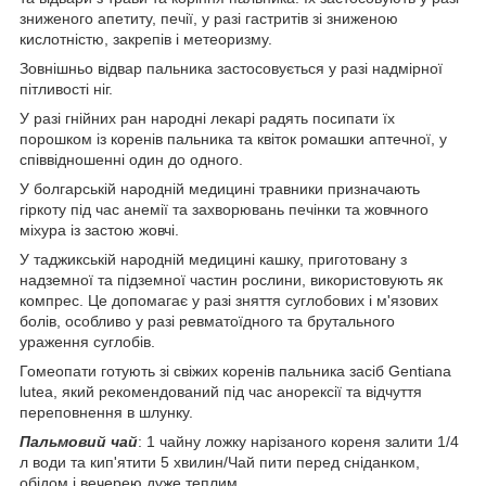
зниженого апетиту, печії, у разі гастритів зі зниженою
кислотністю, закрепів і метеоризму.
Зовнішньо відвар пальника застосовується у разі надмірної
пітливості ніг.
У разі гнійних ран народні лекарі радять посипати їх
порошком із коренів пальника та квіток ромашки аптечної, у
співвідношенні один до одного.
У болгарській народній медицині травники призначають
гіркоту під час анемії та захворювань печінки та жовчного
міхура із застою жовчі.
У таджикській народній медицині кашку, приготовану з
надземної та підземної частин рослини, використовують як
компрес. Це допомагає у разі зняття суглобових і м'язових
болів, особливо у разі ревматоїдного та брутального
ураження суглобів.
Гомеопати готують зі свіжих коренів пальника засіб Gentiana
lutea, який рекомендований під час анорексії та відчуття
переповнення в шлунку.
Пальмовий чай
: 1 чайну ложку нарізаного кореня залити 1/4
л води та кип'ятити 5 хвилин/Чай пити перед сніданком,
обідом і вечерею дуже теплим.