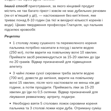
Інший спосіб
приготування, за якого кінцевий продукт
містить не так багато гіркот і зовсім не має дубильних речовин
(як-от м'якший у дії), — настоювання без кип'ятіння, яке
триває понад 8-10 годин (за тієї ж вихідної кількості коренів і
води). Цікаво твердження професора Глатцеля, що пальник
підсилює кровообіг.
Рецепти
1 столову ложку сушеного та перемеленого кореня
пальника потрібно насипати в посуд і залити водою
(250 мл), потім варити на повільному вогні 10 хвилин.
Приймати засіб рекомендується за 15-20 хвилин до їди
по 20 грамів. Відвар призначений для підвищення
апетиту.
3 чайні ложки сухої сировини треба залити водою
(700 мл), довести до кипіння, варити на повільному
вогні 15 хвилин, після чого настоювати не менш ніж дві
години, а потім процідити. Приймають ліки за 15-20
хвилин до їди по 0,5 склянки. Відвар призначений для
лікування ревматизму, артриту, подагри.
Необхідно взяти 5 столових ложок сировини кореня
пальника та 3 столові ложки кори дуба. Отриману суміш