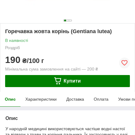
Горечавка жовта корінь (Gentiana lutea)
В наявності
Роздріб
190
₴/100 г
Мінімальна сума замовлення на сайті — 200 ₴
Купити
Опис
Характеристики
Доставка
Оплата
Умови п
Опис
У народній медицині використовуються частіше водні настої
та відвари з трави та коріння пальника. Їх застосовують у разі