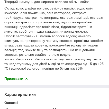
Твердий шампунь для жирного волосся об'єм і сяйво
Склад: кокосульфат натрію, сетіонот натрію, вода, олія
кокосова, олія пажитника, олія касторова, екстракт
грейпфрута, екстракт лемонграсу, екстракт ламінарі, екстракт
огірка, екстракт софори японської, гідролізат протеїнів
пшениці, гідролізат протеїнів вівса, гідролізат протеїнів
ячменю; сорбітол, пудра куркуми, лимонна кислота.
Спосіб застосування: змочіть волосся водою; нанесіть
шампунь на прикореневу частину волосся, провівши засобом
кілька разів уздовж коренів; помасажуйте голову кінчиками
пальців; тоді збийте піну та розподіліть її на всій довжині
волосся; ретельно змийте теплою водою.
Умови зберігання: зберігати в сухому, захищеному від світла
та недоступному для дітей місці за температури від +5 до +25
°C і відносної вологості повітря не більш ніж 70%.
Приховати
Характеристики
Основні