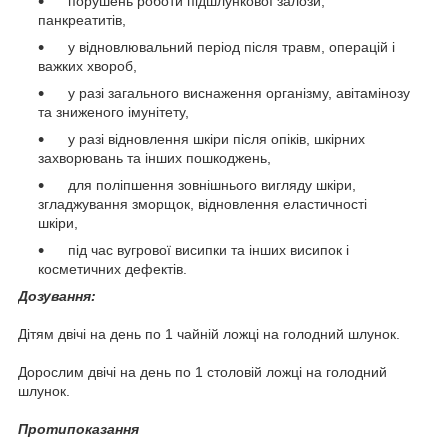
порушень роботи підшлункової залози,
панкреатитів,
у відновлювальний період після травм, операцій і
важких хвороб,
у разі загального виснаження організму, авітамінозу
та зниженого імунітету,
у разі відновлення шкіри після опіків, шкірних
захворювань та інших пошкоджень,
для поліпшення зовнішнього вигляду шкіри,
згладжування зморщок, відновлення еластичності
шкіри,
під час вугрової висипки та інших висипок і
косметичних дефектів.
Дозування:
Дітям двічі на день по 1 чайній ложці на голодний шлунок.
Дорослим двічі на день по 1 столовій ложці на голодний
шлунок.
Протипоказання