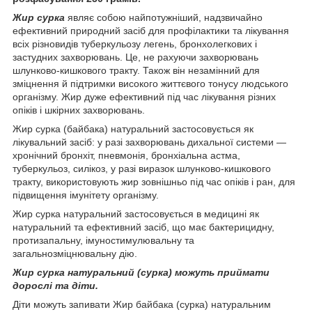
Жир
сурка
являє собою найпотужніший, надзвичайно
ефективний природний засіб для профілактики та лікування
всіх різновидів туберкульозу легень, бронхолегкових і
застудних захворювань. Це, не рахуючи захворювань
шлунково-кишкового тракту. Також він незамінний для
зміцнення й підтримки високого життєвого тонусу людського
організму. Жир дуже ефективний під час лікування різних
опіків і шкірних захворювань.
Жир сурка (байбака) натуральний застосовується як
лікувальний засіб: у разі захворювань дихальної системи —
хронічний бронхіт, пневмонія, бронхіальна астма,
туберкульоз, силікоз, у разі виразок шлунково-кишкового
тракту, використовують жир зовнішньо під час опіків і ран, для
підвищення імунітету організму.
Жир сурка натуральний застосовується в медицині як
натуральний та ефективний засіб, що має бактерицидну,
протизапальну, імуностимулювальну та
загальнозміцнювальну дію.
Жир сурка натуральний (сурка) можуть приймати
дорослі та діти.
Діти можуть запивати Жир байбака (сурка) натуральним