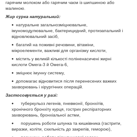
гарячим молоком або гарячим чаєм із шипшиною або
малиною.
Жир сурка натуральний:
натуральне загальнозміцнювальне,
імуномодулювальне, бактерицидний, протизапальний і
відновлювальний засіб,
багатий на поживні речовини, вітаміни,
мікроелементи, важливі для організму кислоти,
містить у великій кількості поліненасичені жирні
кислоти Омега-3 й Омега-6,
зміцнює імунну систему,
допомагає відновитися після перенесених важких
захворювань і хірургічних операцій.
Застосовується у разі:
туберкульоз легенів, пневмонії, бронхітів,
хронічного бронхіту курця, гострих респіраторних
захворювань, бронхіальної астми,
порушень роботи шлунка та кишківника (гастрити,
виразки, коліти, схильність до закрепів, геморою),