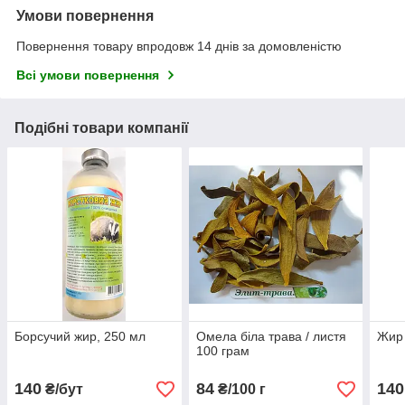
Умови повернення
Повернення товару впродовж 14 днів за домовленістю
Всі умови повернення
Подібні товари компанії
Борсучий жир, 250 мл
Омела біла трава / листя
Жир 
100 грам
140
84
140
₴/бут
₴/100 г