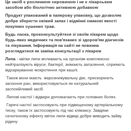
Це засіб є рослинною сировиною і не є лікарським
засобом або біологічно активною добавкою
Продукт упакований в паперову упаковку, що дозволяє
добре зберегти свіжий запах і відмінні смакові якості
покупних сушених трав.
Будь ласка, проконсультуйтеся зі своїм лікарем щодо
будь-яких медичних та пов'язаних зі здоров'ям діагнозів
та лікування. Інформація на сайті не повинна
розглядатися як заміна консультації з лікарем
Липа
- квітки липи впливають на організм комплексно:
нейтралізують віруси, бактерії, знімають запалення, сприяють
відхаркуванню мокротиння при кашлі.
Також вони мають жарознижувальну дію, прискорюють
загоєння ран, використовуються як натуральний
заспокійливий засіб
Липові настої і відвари допомагають при головних болях.
Гарячі настої застосовують при підвищеному артеріальному
тиску, також їх застосовують під час клімаксу. Завдяки
сечогінному ефекту квіток липи відвар добре виводить зайву
рідину