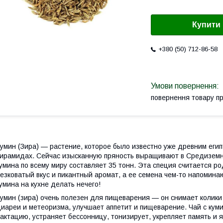
Купити
+380 (50) 712-86-58
повернення товару п
умин (Зира) — растение, которое было известно уже древним егип
ирамидах. Сейчас изысканную пряность выращивают в Средиземн
умина по всему миру составляет 35 тонн. Эта специя считается р
езковатый вкус и пикантный аромат, а ее семена чем-то напомина
умина на кухне делать нечего!
умин (зира) очень полезен для пищеварения — он снимает колики
иареи и метеоризма, улучшает аппетит и пищеварение. Чай с куми
актацию, устраняет бессонницу, тонизирует, укрепляет память 