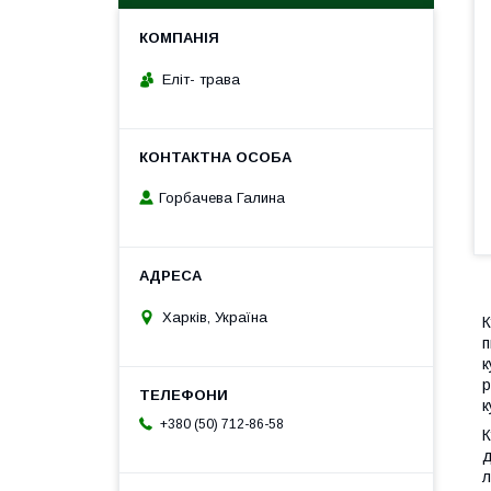
Еліт- трава
Горбачева Галина
Харків, Україна
К
п
к
р
к
+380 (50) 712-86-58
К
д
л