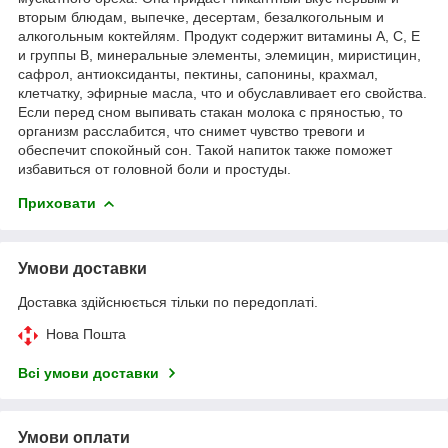
вторым блюдам, выпечке, десертам, безалкогольным и
алкогольным коктейлям. Продукт содержит витамины А, С, Е
и группы В, минеральные элементы, элемицин, миристицин,
сафрол, антиоксиданты, пектины, сапонины, крахмал,
клетчатку, эфирные масла, что и обуславливает его свойства.
Если перед сном выпивать стакан молока с пряностью, то
организм расслабится, что снимет чувство тревоги и
обеспечит спокойный сон. Такой напиток также поможет
избавиться от головной боли и простуды.
Приховати
Умови доставки
Доставка здійснюється тільки по передоплаті.
Нова Пошта
Всі умови доставки
Умови оплати