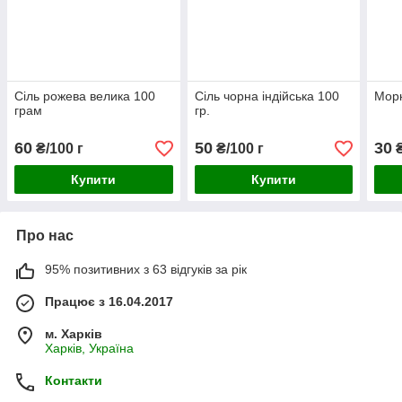
Сіль рожева велика 100
Сіль чорна індійська 100
Морк
грам
гр.
60
50
30
₴/100 г
₴/100 г
₴
Купити
Купити
Про нас
95% позитивних з 63 відгуків за рік
Працює з 16.04.2017
м. Харків
Харків, Україна
Контакти