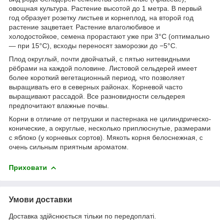
овощная культура. Растение высотой до 1 метра. В первый
год образует розетку листьев и корнеплод, на второй год
растение зацветает. Растение влаголюбивое и
холодостойкое, семена прорастают уже при 3°С (оптимально
— при 15°C), всходы переносят заморозки до −5°C.
Плод округлый, почти двойчатый, с пятью нитевидными
рёбрами на каждой половине. Листовой сельдерей имеет
более короткий вегетационный период, что позволяет
выращивать его в северных районах. Корневой часто
выращивают рассадой. Все разновидности сельдерея
предпочитают влажные почвы.
Корни в отличие от петрушки и пастернака не цилиндрическо-
конические, а округлые, несколько приплюснутые, размерами
с яблоко (у корневых сортов). Мякоть корня белоснежная, с
очень сильным приятным ароматом.
Приховати
Умови доставки
Доставка здійснюється тільки по передоплаті.