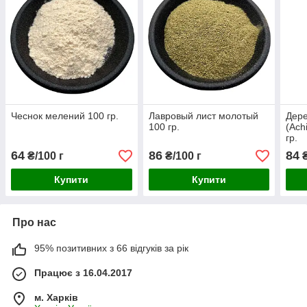
Чеснок мелений 100 гр.
Лавровый лист молотый
Дере
100 гр.
(Achi
гр.
64
86
84
₴/100 г
₴/100 г
₴
Купити
Купити
Про нас
95% позитивних з 66 відгуків за рік
Працює з 16.04.2017
м. Харків