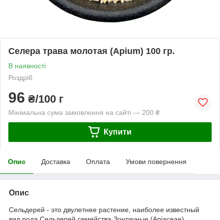
Селера трава молотая (Apium) 100 гр.
В наявності
Роздріб
96
₴/100 г
Мінімальна сума замовлення на сайті — 200 ₴
Купити
Опис
Доставка
Оплата
Умови повернення
Опис
Сельдерей - это двулетнее растение, наиболее известный
вид рода Сельдерей семейства Зонтичные (Apiaceae),