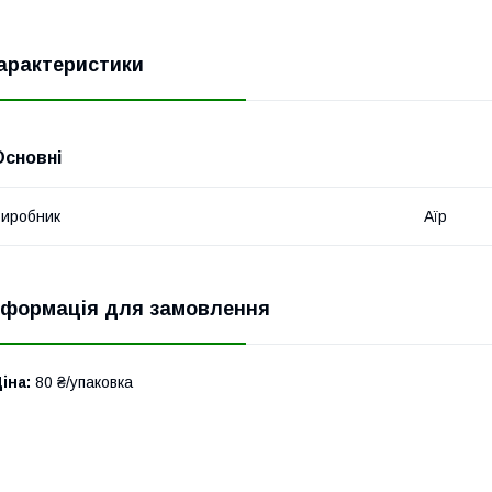
арактеристики
Основні
иробник
Аїр
нформація для замовлення
іна:
80 ₴/упаковка