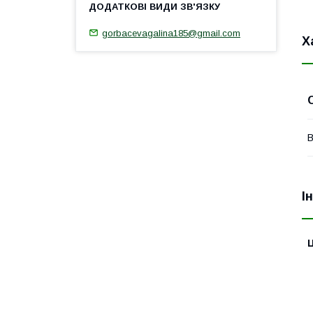
gorbacevagalina185@gmail.com
Х
В
І
Ц