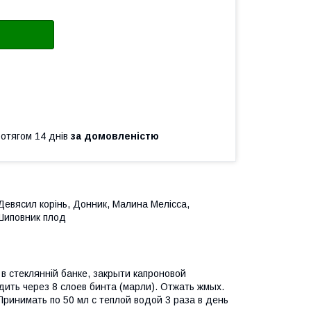
ротягом 14 днів
за домовленістю
Девясил корінь, Донник, Малина Мелісса,
Шиповник плод
 в стеклянній банке, закрыти капроновой
ить через 8 слоев бинта (марли). Отжать жмых.
Принимать по 50 мл с теплой водой 3 раза в день