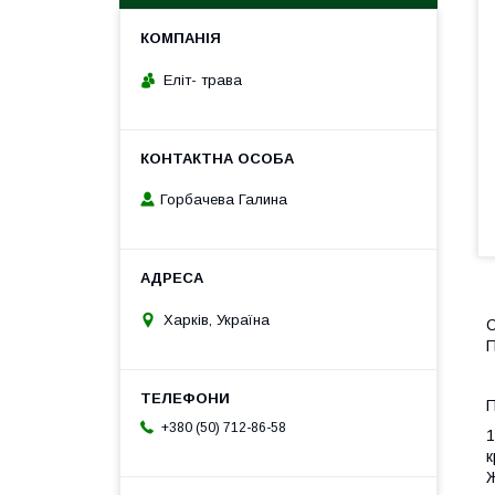
Еліт- трава
Горбачева Галина
Харків, Україна
С
П
П
+380 (50) 712-86-58
1
к
Ж