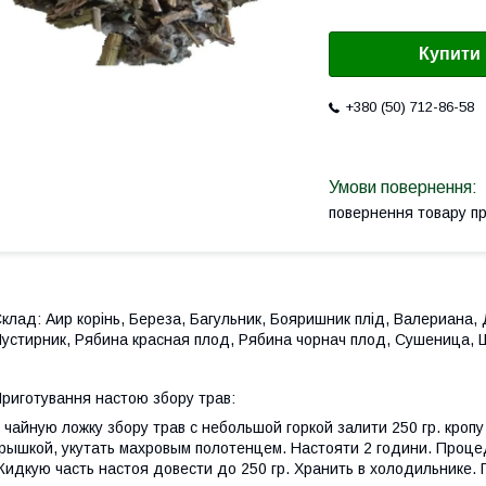
Купити
+380 (50) 712-86-58
повернення товару п
клад: Аир корінь, Береза, Багульник, Бояришник плід, Валериана, 
устирник, Рябина красная плод, Рябина чорнач плод, Сушеница, 
риготування настою збору трав:
 чайную ложку збору трав с небольшой горкой залити 250 гр. кропу
рышкой, укутать махровым полотенцем. Настояти 2 години. Процед
идкую часть настоя довести до 250 гр. Хранить в холодильнике. 